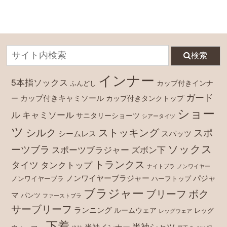
検索
インナー
5本指ソックス
カップ付きインナ
ふんどし
ガード
カップ付きキャミソール
ー
カップ付きタンクトップ
ショー
ル
キャミソール
サニタリーショーツ
シアータイツ
ツ
シルク
ストッキング
スポ
シームレス
スパッツ
ソックス
ーツブラ
スポーツブラジャー
ズボン下
トランクス
タイツ
タンクトップ
ナイトブラ
ノンワイヤー
ノンワイヤーブラジャー
パジャ
ノンワイヤーブラ
ハーフトップ
ブラジャー
ブリーフ
ボク
マ
パンツ
ファーストブラ
サーブリーフ
ランニング
ルームウェア
レッグ
レッグウェア
下着
半袖シャツ
半袖インナー