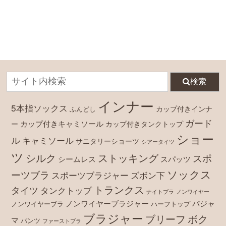
検索
インナー
5本指ソックス
カップ付きインナ
ふんどし
ガード
カップ付きキャミソール
ー
カップ付きタンクトップ
ショー
ル
キャミソール
サニタリーショーツ
シアータイツ
ツ
シルク
ストッキング
スポ
シームレス
スパッツ
ソックス
ーツブラ
スポーツブラジャー
ズボン下
トランクス
タイツ
タンクトップ
ナイトブラ
ノンワイヤー
ノンワイヤーブラジャー
パジャ
ノンワイヤーブラ
ハーフトップ
ブラジャー
ブリーフ
ボク
マ
パンツ
ファーストブラ