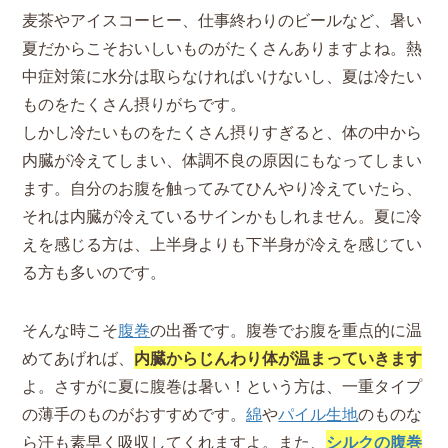
麦茶やアイスコーヒー、仕事終わりのビールなど、暑い
夏だからこそおいしいものがたくさんありますよね。熱
中症対策に水分は取らなければいけないし、夏は冷たい
ものをたくさん摂りがちです。
しかし冷たいものをたくさん摂りすぎると、体の中から
内臓が冷えてしまい、体調不良の原因にもなってしまい
ます。自分のお腹を触ってみてひんやり冷えていたら、
それは内臓が冷えているサインかもしれません。夏に冷
えを感じる方は、上半身よりも下半身が冷えを感じてい
る方も多いのです。
そんな時こそ
腹巻
の出番です。腹巻でお腹を重点的に温
めてあげれば、
内臓からじんわり体が温まっていきます
よ。さすがに夏に腹巻は暑い！という方は、一重タイプ
の薄手のものがおすすめです。
綿
や
パイル生地
のものな
ら汗も素早く吸収してくれますよ。また、
シルクの腹巻