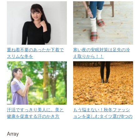
重ね着不要のあったか下着で
寒い夜の安眠対策は足先の冷
スリムな冬を
え取りから！！
汗活ですっきり美人に。美と
もう悩まない！秋冬ファッシ
健康を促進する汗のかき方
ョンを楽しむタイツ選び8つの
コツ
Array