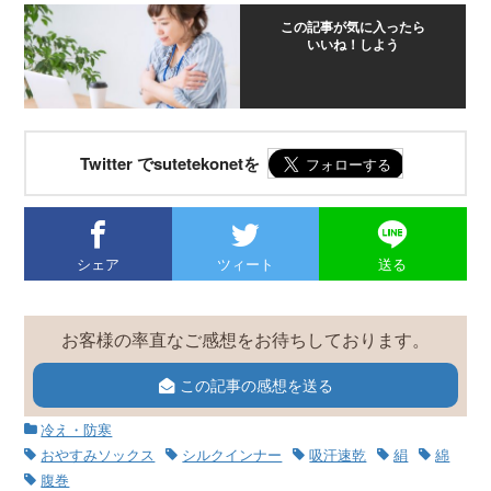
この記事が気に入ったら
いいね！しよう
Twitter でsutetekonetを
シェア
ツィート
送る
お客様の率直なご感想をお待ちしております。
この記事の感想を送る
冷え・防寒
おやすみソックス
シルクインナー
吸汗速乾
絹
綿
腹巻