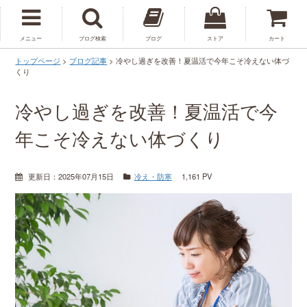
メニュー
ブログ検索
ブログ
ストア
カート
トップページ
>
ブログ記事
>
冷やし過ぎを改善！夏温活で今年こそ冷えない体づ
くり
冷やし過ぎを改善！夏温活で今
年こそ冷えない体づくり
更新日：
2025年07月15日
冷え・防寒
1,161 PV