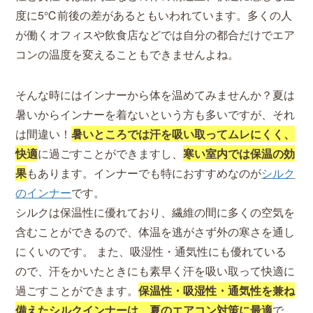
度に5℃前後の差があるともいわれています。多くの人
が働くオフィスや飲食店などでは自分の都合だけでエア
コンの温度を変えることもできませんよね。
そんな時にはインナーから体を温めてみませんか？夏は
暑いからインナーを着ないという方も多いですが、それ
は間違い！
暑いところでは汗を吸い取ってムレにくく、
快適
に過ごすことができますし、
寒い室内では保温の効
果
もあります。インナーでも特におすすめなのが
シルク
のインナー
です。
シルクは保温性に優れており、繊維の間に多くの空気を
含むことができるので、体温を逃がさず外の寒さを通し
にくいのです。 また、吸湿性・通気性にも優れている
ので、汗をかいたときにも素早く汗を吸い取って快適に
過ごすことができます。
保温性・吸湿性・通気性を兼ね
備えたシルクインナーは、夏のエアコン対策に最適
で