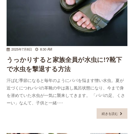
2025年7月8日
8:30 AM
うっかりすると家族全員が水虫に!?靴下
で水虫を撃退する方法
汗ばむ季節になると毎年のようにパパを悩ます憎い水虫。夏が
近づくにつれパパの革靴の中は蒸し風呂状態になり、今まで身
を潜めていた水虫が一気に襲来してきます。 「パパの足、くさ
ーい」なんて、子供と一緒･･･
続きを読む