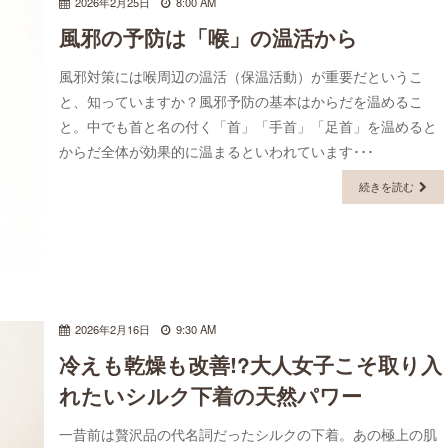
2026年2月25日
8:00 AM
風邪の予防は「喉」の温活から
風邪対策には喉周辺の温活（保温活動）が重要だというこ
と、知っていますか？風邪予防の基本はからだを温めるこ
と。中でも首と名の付く「首」「手首」「足首」を温めると
からだ全体が効果的に温まるといわれています･･･
続きを読む
2026年2月16日
9:30 AM
冷えも乾燥も改善!?大人女子こそ取り入
れたいシルク下着の天然パワー
一昔前は贅沢品の代名詞だったシルクの下着。あの極上の肌