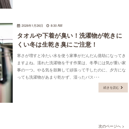
2026年1月26日
8:30 AM
タオルや下着が臭い！洗濯物が乾きに
くい冬は生乾き臭にご注意！
寒さが増すと冷たい水を使う家事がだんだん億劫になってき
ますよね。濡れた洗濯物を干す作業は、冬季には気が重い家
事の一つ。やる気を鼓舞して頑張って干したのに、夕方にな
っても洗濯物があまり乾かず、湿ったバス･･･
続きを読む
次のページへ >