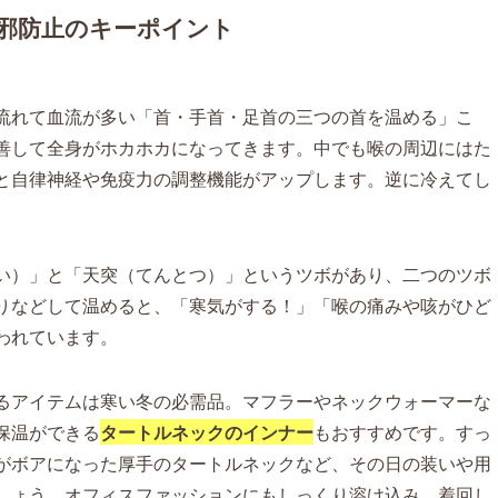
邪防止のキーポイント
流れて血流が多い「首・手首・足首の三つの首を温める」こ
善して全身がホカホカになってきます。中でも喉の周辺にはた
と自律神経や免疫力の調整機能がアップします。逆に冷えてし
い）」と「天突（てんとつ）」というツボがあり、二つのツボ
りなどして温めると、「寒気がする！」「喉の痛みや咳がひど
われています。
るアイテムは寒い冬の必需品。マフラーやネックウォーマーな
保温ができる
タートルネックのインナー
もおすすめです。すっ
がボアになった厚手のタートルネックなど、その日の装いや用
しょう。オフィスファッションにもしっくり溶け込み、着回し