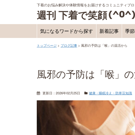
下着のお悩み解決や体験情報をお届けするコミュニティブロ
週刊 下着で笑顔
気になるワードから探す
新着記事
季節
トップページ
>
ブログ記事
>
風邪の予防は「喉」の温活から
風邪の予防は「喉」の
更新日：
2026年02月25日
健康・睡眠
冷え・防寒
豆知識