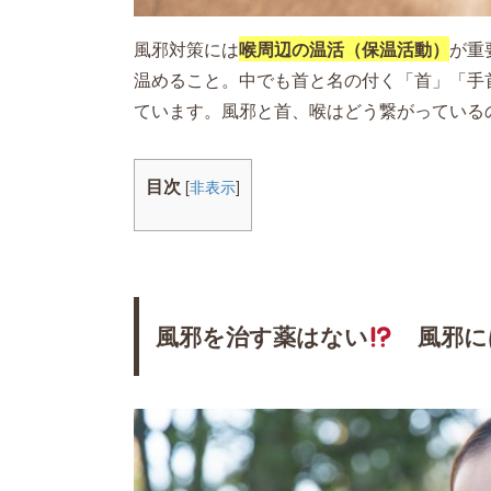
風邪対策には
喉周辺の温活（保温活動）
が重
温めること。中でも首と名の付く「首」「手
ています。風邪と首、喉はどう繋がっている
目次
[
非表示
]
風邪を治す薬はない
風邪に