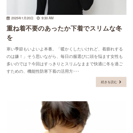
2025年1月20日
9:30 AM
重ね着不要のあったか下着でスリムな冬
を
寒い季節もいよいよ本番。「暖かくしたいけれど、着膨れする
のは嫌！」そう思いながら、毎日の服選びに頭を悩ます女性も
多いのでは？今回はすっきりとスリムなままで快適に冬を過ご
すための、機能性防寒下着の活用方･･･
続きを読む