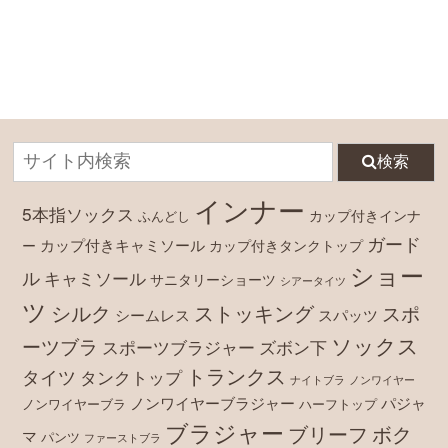
検索
インナー
5本指ソックス
カップ付きインナ
ふんどし
ガード
カップ付きキャミソール
ー
カップ付きタンクトップ
ショー
ル
キャミソール
サニタリーショーツ
シアータイツ
ツ
シルク
ストッキング
スポ
シームレス
スパッツ
ソックス
ーツブラ
スポーツブラジャー
ズボン下
トランクス
タイツ
タンクトップ
ナイトブラ
ノンワイヤー
ノンワイヤーブラジャー
パジャ
ノンワイヤーブラ
ハーフトップ
ブラジャー
ブリーフ
ボク
マ
パンツ
ファーストブラ