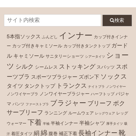
検索
インナー
5本指ソックス
カップ付きインナ
ふんどし
ガード
カップ付きキャミソール
ー
カップ付きタンクトップ
ショー
ル
キャミソール
サニタリーショーツ
シアータイツ
ツ
シルク
ストッキング
スポ
シームレス
スパッツ
ソックス
ーツブラ
スポーツブラジャー
ズボン下
トランクス
タイツ
タンクトップ
ナイトブラ
ノンワイヤー
ノンワイヤーブラジャー
パジャ
ノンワイヤーブラ
ハーフトップ
ブラジャー
ブリーフ
ボク
マ
パンツ
ファーストブラ
サーブリーフ
ランニング
ルームウェア
レッグ
レッグウェア
下着
半袖シャツ
半袖インナー
ウォーマー
半袖
厚手タイツ
吸
綿
靴
長袖インナー
絹
腹巻
補正下着
着圧タイツ
汗