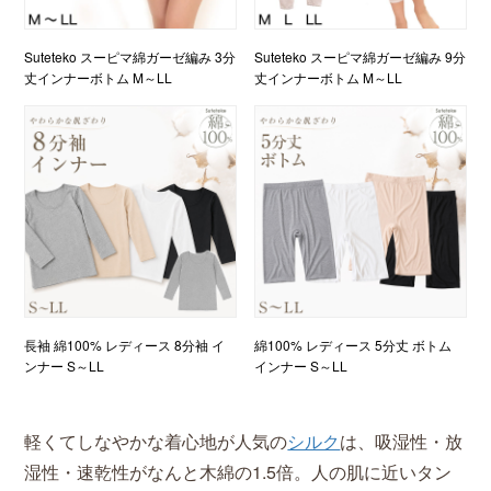
Suteteko スーピマ綿ガーゼ編み 3分
Suteteko スーピマ綿ガーゼ編み 9分
丈インナーボトム M～LL
丈インナーボトム M～LL
長袖 綿100% レディース 8分袖 イ
綿100% レディース 5分丈 ボトム
ンナー S～LL
インナー S～LL
軽くてしなやかな着心地が人気の
シルク
は、吸湿性・放
湿性・速乾性がなんと木綿の1.5倍。人の肌に近いタン