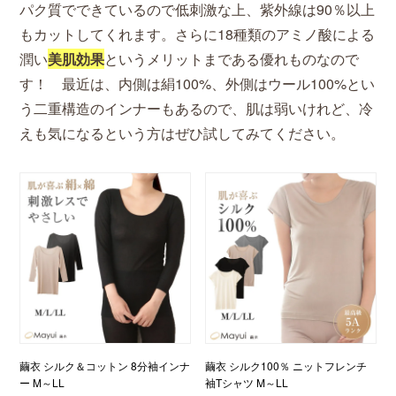
パク質でできているので低刺激な上、紫外線は90％以上
もカットしてくれます。さらに18種類のアミノ酸による
潤い
美肌効果
というメリットまである優れものなので
す！ 最近は、内側は絹100%、外側はウール100%とい
う二重構造のインナーもあるので、肌は弱いけれど、冷
えも気になるという方はぜひ試してみてください。
繭衣 シルク＆コットン 8分袖インナ
繭衣 シルク100％ ニットフレンチ
ー M～LL
袖Tシャツ M～LL