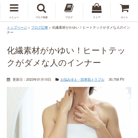
メニュー
ブログ検索
ブログ
ストア
カート
トップページ
>
ブログ記事
>
化繊素材がかゆい！ヒートテックがダメな人のイン
ナー
化繊素材がかゆい！ヒートテッ
クがダメな人のインナー
更新日：
2023年01月10日
お悩み
冷え・防寒
肌トラブル
30,758 PV