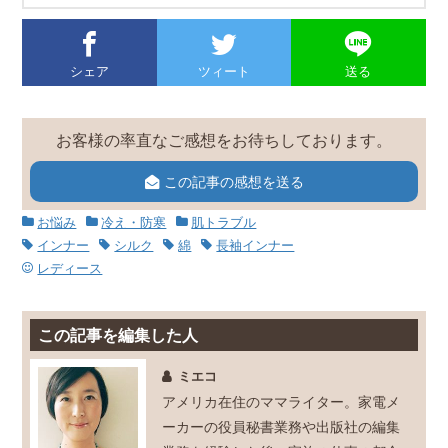
シェア
ツィート
送る
お客様の率直なご感想をお待ちしております。
この記事の感想を送る
お悩み
冷え・防寒
肌トラブル
インナー
シルク
綿
長袖インナー
レディース
この記事を編集した人
ミエコ
アメリカ在住のママライター。家電メ
ーカーの役員秘書業務や出版社の編集