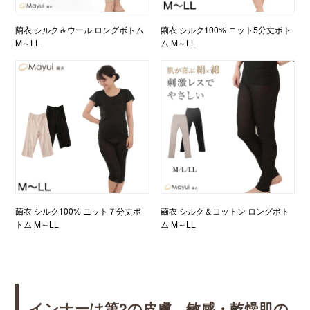
繭衣 シルク＆ウール ロングボトム
繭衣 シルク100% ニット5分丈ボト
M～LL
ム M～LL
繭衣 シルク100% ニット７分丈ボ
繭衣 シルク＆コットン ロングボト
トム M～LL
ム M～LL
インナーは第2の皮膚。敏感・乾燥肌の