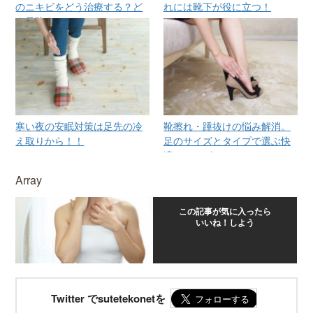
のニキビをどう治療する？ど
れには靴下が役に立つ！
う予防する？
寒い夜の安眠対策は足先の冷
靴擦れ・踵抜けの悩み解消。
え取りから！！
足のサイズとタイプで選ぶ快
適シューズ
Array
この記事が気に入ったら
いいね！しよう
Twitter でsutetekonetを