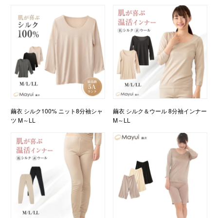
繭衣 シルク100% ニット8分袖シャ
繭衣 シルク＆ウール 8分袖インナー
ツ M～LL
M～LL