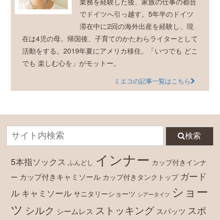
業務を経験した後、家族の仕事の都合
でドイツへ引っ越す。5年半のドイツ
滞在中に2回の海外出産を経験し、現
在は4児の母。帰国後、子育てのかたわらライターとして
活動をする。2019年夏にアメリカ移住。「いつでも どこ
でも 楽しむ心を」がモットー。
ミエコの記事一覧はこちら
検索
インナー
5本指ソックス
カップ付きインナ
ふんどし
ガード
カップ付きキャミソール
ー
カップ付きタンクトップ
ショー
ル
キャミソール
サニタリーショーツ
シアータイツ
ツ
シルク
ストッキング
スポ
シームレス
スパッツ